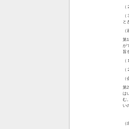
（
（
と
（
第
が
旨
（
（
（
第
は
む
い
（