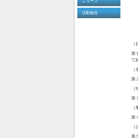
ニュース
活動報告
（
第
て
（
第
（
第
（
第
（
第