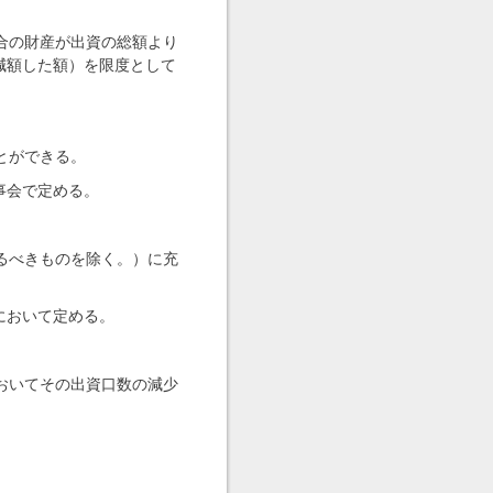
合の財産が出資の総額より
減額した額）を限度として
。
とができる。
事会で定める。
るべきものを除く。）に充
において定める。
おいてその出資口数の減少