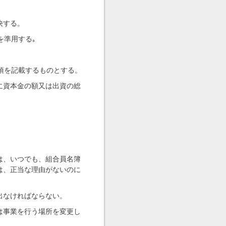
決する。
を準用する｡
項を記載するものとする。
に資本金の額又は出資の総
は、いつでも、組合員名簿
は、正当な理由がないのに
出なければならない。
は事業を行う場所を変更し