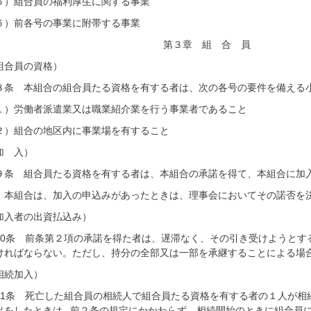
５）組合員の福利厚生に関する事業
６）前各号の事業に附帯する事業
第３章 組 合 員
組合員の資格）
８条 本組合の組合員たる資格を有する者は、次の各号の要件を備える
１）労働者派遣業又は職業紹介業を行う事業者であること
２）組合の地区内に事業場を有すること
加 入）
９条 組合員たる資格を有する者は、本組合の承諾を得て、本組合に加
 本組合は、加入の申込みがあったときは、理事会においてその諾否を
加入者の出資払込み）
10条 前条第２項の承諾を得た者は、遅滞なく、その引き受けようとす
ければならない。ただし、持分の全部又は一部を承継することによる場
相続加入）
11条 死亡した組合員の相続人で組合員たる資格を有する者の１人が相
出をしたときは､ 前２条の規定にかかわらず、相続開始のときに組合員