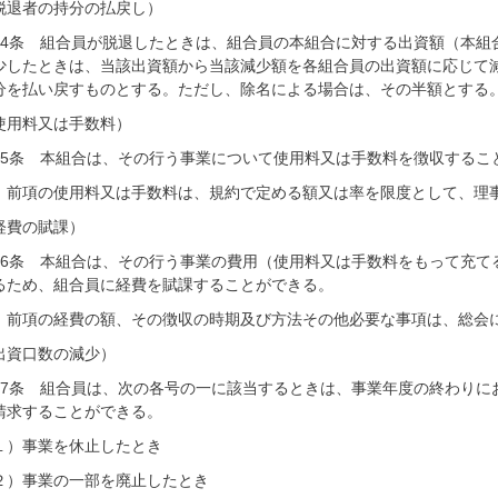
脱退者の持分の払戻し）
14条 組合員が脱退したときは、組合員の本組合に対する出資額（本組
少したときは、当該出資額から当該減少額を各組合員の出資額に応じて
分を払い戻すものとする。ただし、除名による場合は、その半額とする
使用料又は手数料）
15条 本組合は、その行う事業について使用料又は手数料を徴収するこ
 前項の使用料又は手数料は、規約で定める額又は率を限度として、理
経費の賦課）
16条 本組合は、その行う事業の費用（使用料又は手数料をもって充て
るため、組合員に経費を賦課することができる。
 前項の経費の額、その徴収の時期及び方法その他必要な事項は、総会
出資口数の減少）
17条 組合員は、次の各号の一に該当するときは、事業年度の終わりに
請求することができる。
１）事業を休止したとき
２）事業の一部を廃止したとき