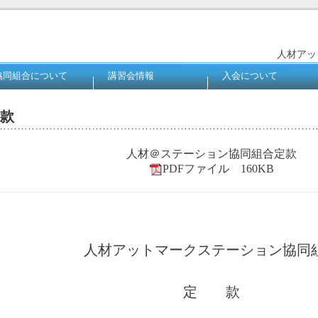
人材アッ
協同組合について
講習会情報
入会について
款
人材＠ステーション協同組合定款
PDFファイル 160KB
人材アットマークステーション協同
定 款