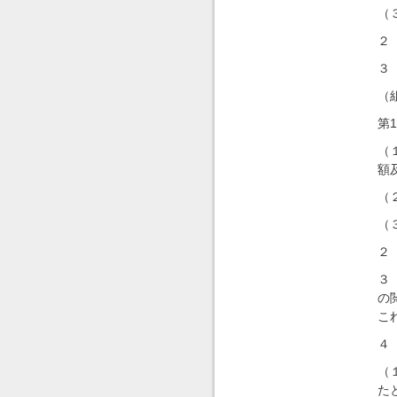
（
２
３
（
第
（
額
（
（
２
３
の
こ
４
（
た