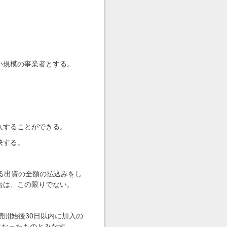
小規模の事業者とする。
入することができる。
決する。
る出資の全額の払込みをし
合は、この限りでない。
続開始後30日以内に加入の
になったものとみなす。