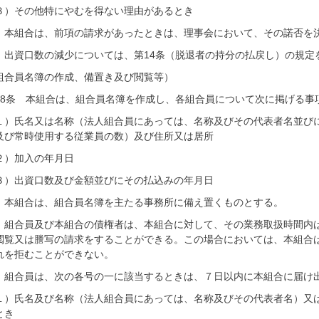
３）その他特にやむを得ない理由があるとき
 本組合は、前項の請求があったときは、理事会において、その諾否を
 出資口数の減少については、第14条（脱退者の持分の払戻し）の規定
組合員名簿の作成、備置き及び閲覧等）
18条 本組合は、組合員名簿を作成し、各組合員について次に掲げる事
１）氏名又は名称（法人組合員にあっては、名称及びその代表者名並び
及び常時使用する従業員の数）及び住所又は居所
２）加入の年月日
３）出資口数及び金額並びにその払込みの年月日
 本組合は、組合員名簿を主たる事務所に備え置くものとする。
 組合員及び本組合の債権者は、本組合に対して、その業務取扱時間内
閲覧又は謄写の請求をすることができる。この場合においては、本組合
れを拒むことができない。
 組合員は、次の各号の一に該当するときは、７日以内に本組合に届け
１）氏名及び名称（法人組合員にあっては、名称及びその代表者名）又
とき