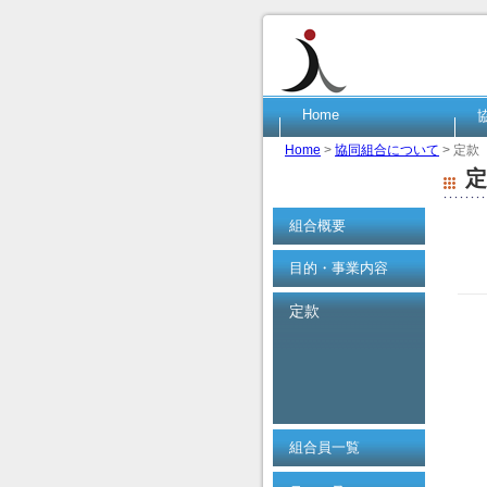
Home
Home
>
協同組合について
> 定款
定
組合概要
目的・事業内容
定款
組合員一覧