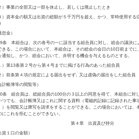
２）事業の全部又は一部を休止し、若しくは廃止したとき
３）資本金の額又は出資の総額が５千万円を超え、かつ、常時使用する従
き
過怠金）
19条 本組合は、次の各号の一に該当する組合員に対し、総会の議決に
できる。この場合において、本組合は、その総会の会日の10日前までに
を通知し、かつ、総会において、弁明する機会を与えるものとする。
１）第13条第２号から第４号までに掲げる行為のあった組合員
２）前条第４項の規定による届出をせず､ 又は虚偽の届出をした組合員
会計帳簿等の閲覧等）
20条 組合員は、総組合員の100分の３以上の同意を得て、本組合に対
いつでも、会計帳簿又はこれに関する資料（電磁的記録に記録された事
。）を閲覧又は謄写を請求をすることができる。この場合においては、
のにこれを拒むことができない。
第４章 出資及び持分
出資１口の金額）