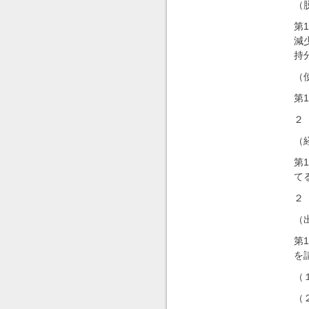
（
第
減
持
（
第
２
（
第
て
２
（
第
を
（
（