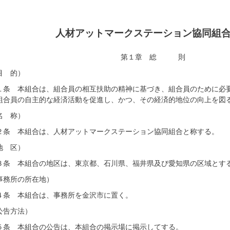
人材アットマークステーション協同組
第１章 総 則
目 的）
１条 本組合は、組合員の相互扶助の精神に基づき、組合員のために必
組合員の自主的な経済活動を促進し、かつ、その経済的地位の向上を図
名 称）
２条 本組合は、人材アットマークステーション協同組合と称する。
地 区）
３条 本組合の地区は、東京都、石川県、福井県及び愛知県の区域とす
事務所の所在地）
４条 本組合は、事務所を金沢市に置く。
公告方法）
５条 本組合の公告は、本組合の掲示場に掲示してする。