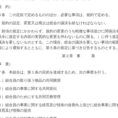
規 約）
６条 この定款で定めるもののほか、必要な事項は、規約で定める。
 規約の設定、変更又は廃止は総会の議決を経なければならない。
 前項の規定にかかわらず、規約の変更のうち軽微な事項並びに関係法
法令に規定する内容の実質的な変更を伴わないものに限る。）に伴う規
議決を要しないものとする。この場合、総会の議決を要しない事項の範
面により通知するとともに、第５条の規定に基づき公告するものとする
第２章 事 業
事 業）
７条 本組合は、第１条の目的を達成するため、次の事業を行う。
１）組合員の取り扱う物品の共同購買
２）組合員の事業に関する共同宣伝
３）組合員のためにする共同労務管理
４）組合員の事業に関する経営及び技術の改善向上並びに組合事業に関
教育及び情報の提供