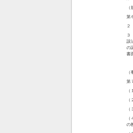
（
第
２
３
該
の
書
（
第
（
（
（
（
の