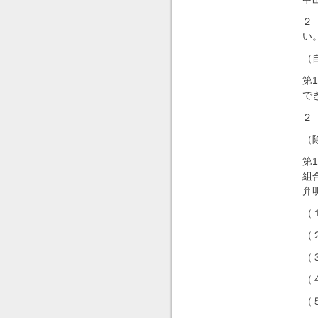
２
い
（
第
で
２
（
第
組
弁
（
（
（
（
（