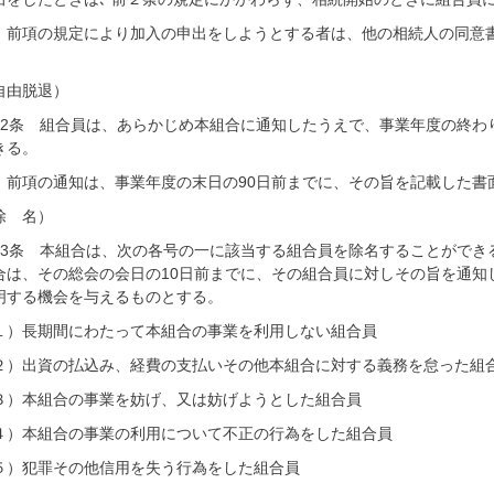
 前項の規定により加入の申出をしようとする者は、他の相続人の同意
。
自由脱退）
12条 組合員は、あらかじめ本組合に通知したうえで、事業年度の終わ
きる。
 前項の通知は、事業年度の末日の90日前までに、その旨を記載した書
除 名）
13条 本組合は、次の各号の一に該当する組合員を除名することができ
合は、その総会の会日の10日前までに、その組合員に対しその旨を通知
明する機会を与えるものとする。
１）長期間にわたって本組合の事業を利用しない組合員
２）出資の払込み、経費の支払いその他本組合に対する義務を怠った組
３）本組合の事業を妨げ、又は妨げようとした組合員
４）本組合の事業の利用について不正の行為をした組合員
５）犯罪その他信用を失う行為をした組合員